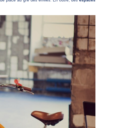
r de place au gré des envies. En outre, des
espaces