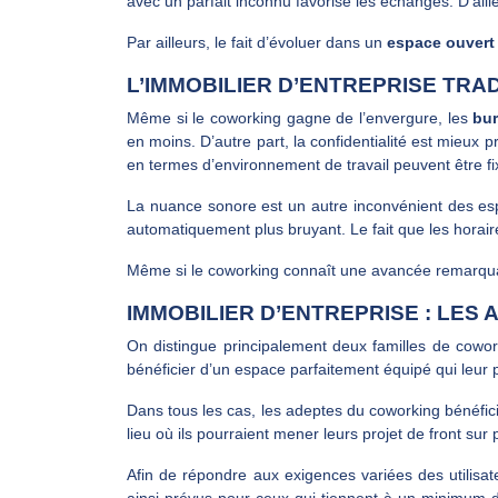
avec un parfait inconnu favorise les échanges. D’aille
Par ailleurs, le fait d’évoluer dans un
espace ouvert
L’IMMOBILIER D’ENTREPRISE TR
Même si le coworking gagne de l’envergure, les
bu
en moins. D’autre part, la confidentialité est mieux 
en termes d’environnement de travail peuvent être f
La nuance sonore est un autre inconvénient des esp
automatiquement plus bruyant. Le fait que les horaire
Même si le coworking connaît une avancée remarquabl
IMMOBILIER D’ENTREPRISE : LES
On distingue principalement deux familles de cowo
bénéficier d’un espace parfaitement équipé qui leur p
Dans tous les cas, les adeptes du coworking bénéfic
lieu où ils pourraient mener leurs projet de front sur
Afin de répondre aux exigences variées des utilisa