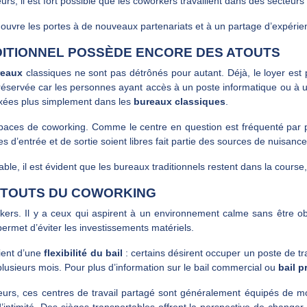
urs, il est fort possible que les coworkers travaillent dans des secteurs
ouvre les portes à de nouveaux partenariats et à un partage d’expérien
ADITIONNEL POSSÈDE ENCORE DES ATOUTS
reaux
classiques ne sont pas détrônés pour autant. Déjà, le loyer est p
préservée car les personnes ayant accès à un poste informatique ou à un
ixées plus simplement dans les
bureaux classiques
.
aces de coworking. Comme le centre en question est fréquenté par plu
s d’entrée et de sortie soient libres fait partie des sources de nuisance
e, il est évident que les bureaux traditionnels restent dans la cours
 ATOUTS DU COWORKING
rkers. Il y a ceux qui aspirent à un environnement calme sans être o
ermet d’éviter les investissements matériels.
ient d’une
flexibilité du bail
: certains désirent occuper un poste de tr
 plusieurs mois. Pour plus d’information sur le bail commercial ou
bail p
teurs, ces centres de travail partagé sont généralement équipés de 