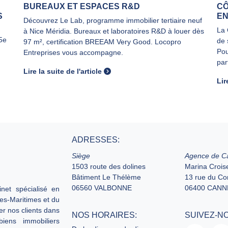
BUREAUX ET ESPACES R&D
CÔ
S
EN
Découvrez Le Lab, programme immobilier tertiaire neuf
La 
à Nice Méridia. Bureaux et laboratoires R&D à louer dès
25e
de 
97 m², certification BREEAM Very Good. Locopro
Pou
Entreprises vous accompagne.
par
Lire la suite de l'article
Lir
ADRESSES:
Siège
Agence de C
1503 route des dolines
Marina Croise
Bâtiment Le Thélème
13 rue du C
06560 VALBONNE
06400 CANN
net spécialisé en
pes-Maritimes et du
er nos clients dans
NOS HORAIRES:
SUIVEZ-N
biens immobiliers