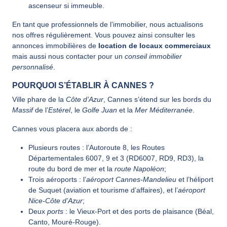
ascenseur si immeuble.
En tant que professionnels de l’immobilier, nous actualisons
nos offres régulièrement. Vous pouvez ainsi consulter les
annonces immobilières de
location de locaux commerciaux
mais aussi nous contacter pour un
conseil immobilier
personnalisé
.
POURQUOI S’ÉTABLIR À CANNES ?
Ville phare de la
Côte d’Azur
, Cannes s’étend sur les bords du
Massif
de l’
Estérel
, le
Golfe Juan
et la
Mer Méditerranée
.
Cannes vous placera aux abords de :
Plusieurs routes : l’Autoroute 8, les Routes
Départementales 6007, 9 et 3 (RD6007, RD9, RD3), la
route du bord de mer et la
route Napoléon
;
Trois aéroports : l’
aéroport Cannes-Mandelieu
et l’héliport
de Suquet (aviation et tourisme d’affaires), et l’
aéroport
Nice-Côte d’Azur
;
Deux
ports
: le Vieux-Port et des ports de plaisance (Béal,
Canto, Mouré-Rouge).