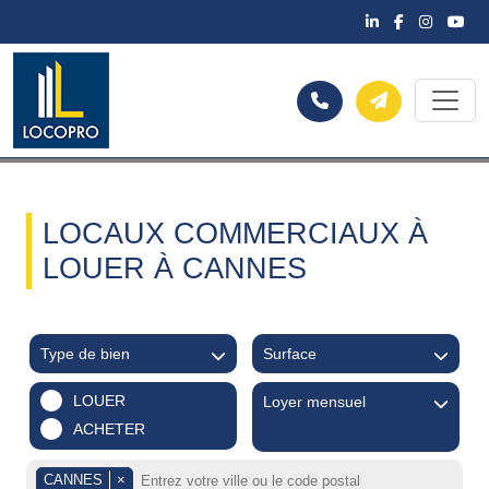
LOCAUX COMMERCIAUX À
LOUER À CANNES
Type de bien
Surface
LOUER
Loyer mensuel
ACHETER
CANNES
×