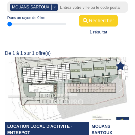
MOUANS SARTOUX
×
Dans un rayon de
0
km
Rechercher
1 résultat
De 1 à 1 sur 1 offre(s)
Previous
Next
LOCATION LOCAL D'ACTIVITE -
MOUANS
ENTREPOT
SARTOUX