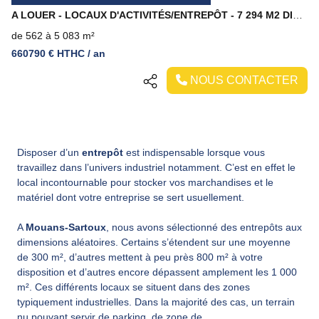
A LOUER - LOCAUX D'ACTIVITÉS/ENTREPÔT - 7 294 M2 DIVISIBLES A PARTIR DE 180 M2 - MOUANS SARTOUX
de 562 à 5 083 m²
660790 € HTHC / an
NOUS CONTACTER
Disposer d’un
entrepôt
est indispensable lorsque vous
travaillez dans l’univers industriel notamment. C’est en effet le
local incontournable pour stocker vos marchandises et le
matériel dont votre entreprise se sert usuellement.
A
Mouans-Sartoux
, nous avons sélectionné des entrepôts aux
dimensions aléatoires. Certains s’étendent sur une moyenne
de 300 m², d’autres mettent à peu près 800 m² à votre
disposition et d’autres encore dépassent amplement les 1 000
m². Ces différents locaux se situent dans des zones
typiquement industrielles. Dans la majorité des cas, un terrain
nu pouvant servir de parking, de zone de