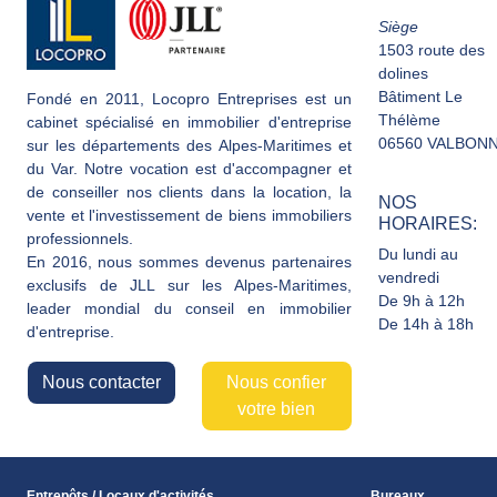
Siège
1503 route des
dolines
Bâtiment Le
Fondé en 2011, Locopro Entreprises est un
Thélème
cabinet spécialisé en immobilier d'entreprise
06560 VALBON
sur les départements des Alpes-Maritimes et
du Var. Notre vocation est d'accompagner et
de conseiller nos clients dans la location, la
NOS
vente et l'investissement de biens immobiliers
HORAIRES:
professionnels.
Du lundi au
En 2016, nous sommes devenus partenaires
vendredi
exclusifs de JLL sur les Alpes-Maritimes,
De 9h à 12h
leader mondial du conseil en immobilier
De 14h à 18h
d'entreprise.
Nous contacter
Nous confier
votre bien
Entrepôts / Locaux d'activités
Bureaux