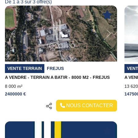
De 1 à 3 sur 3 offre(s)
Previous
Next
Pr
VENTE TERRAIN
FREJUS
VENT
A VENDRE - TERRAIN A BATIR - 8000 M2 - FREJUS
A VEN
8 000 m²
13 620
2400000 €
14750
NOUS CONTACTER