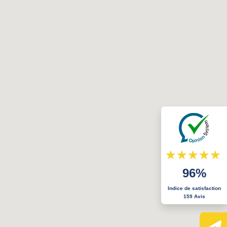
96%
Indice de satisfaction
159 Avis