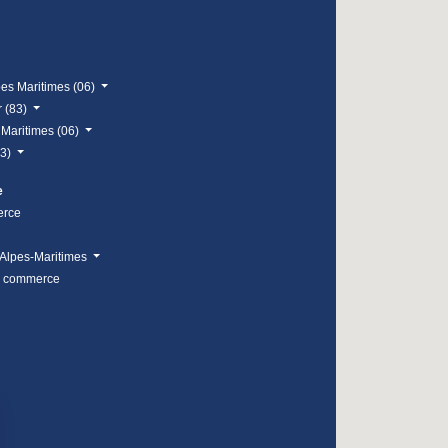
pes Maritimes (06)
r (83)
 Maritimes (06)
83)
e
erce
Alpes-Maritimes
e commerce