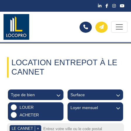
LOCATION ENTREPOT À LE
CANNET
Type de bien
Surface
LOUER
Loyer mensuel
ACHETER
LE CANNET
×