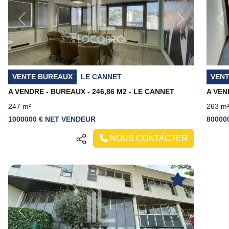
Previous
Next
Pr
VENTE BUREAUX
LE CANNET
VEN
A VENDRE - BUREAUX - 246,86 M2 - LE CANNET
247 m²
263 m
1000000 € NET VENDEUR
80000
NOUS CONTACTER
Previous
Next