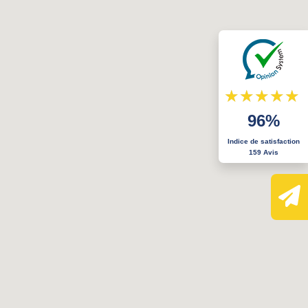
96%
Indice de satisfaction
159 Avis