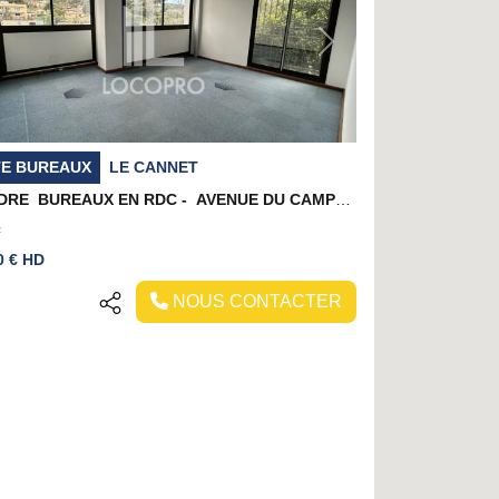
evious
Next
TE BUREAUX
LE CANNET
A VENDRE  BUREAUX EN RDC - AVENUE DU CAMPON  LE CANNET
²
0 € HD
NOUS CONTACTER