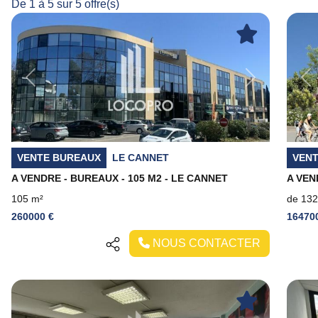
De 1 à 5 sur 5 offre(s)
Previous
Next
Pr
VENTE BUREAUX
LE CANNET
VEN
A VENDRE - BUREAUX - 105 M2 - LE CANNET
105 m²
de 132
260000 €
16470
NOUS CONTACTER