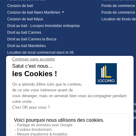
Cession de bail
Fonds de commerce
Cession de bail Alpes Maritimes
Fonds de commerce 
Cession de bail fréjus
Location de fonds d
Droit au bail - Locopro Immobilier entreprise
Droit au bail Cannes
Droit au bail Cannes la Bocca
Droit au bail Mandelieu
Location de local commercial dans le 06
Location local commercial Alpes Maritimes
Location local commercial Var
vente local commercial à frejus
vente local commercial à les arcs
Vente local commercial Alpes Maritimes
Coworking
Terrains
Investissements
Achat terrain profess
Location coworking
location de terrain A
Location de terrain p
Maritimes (06)
Terrains