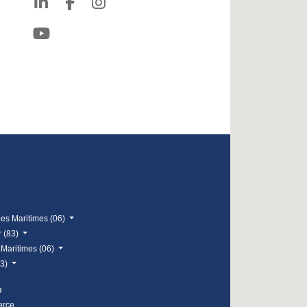
pes Maritimes (06)
r (83)
 Maritimes (06)
83)
e
erce