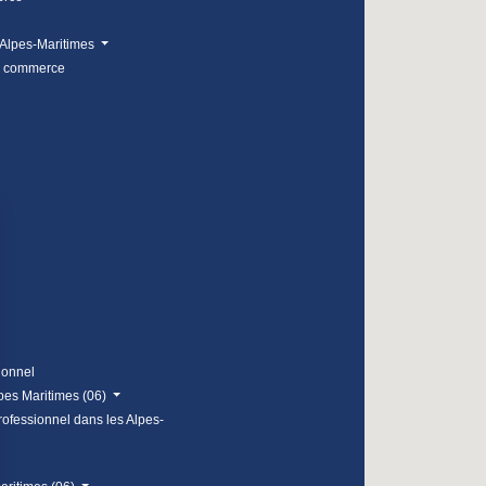
Alpes-Maritimes
e commerce
ionnel
lpes Maritimes (06)
rofessionnel dans les Alpes-