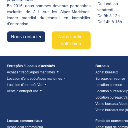
Du lundi au
En 2016, nous sommes devenus partenaires
vendredi
exclusifs de JLL sur les Alpes-Maritimes,
De 9h à 12h
leader mondial du conseil en immobilier
De 14h à 18h
d'entreprise.
Nous contacter
Nous confier
votre bien
Entrepôts / Locaux d'activités
Bureaux
Achat entrepôt Alpes maritimes
Achat bureaux
Location d'entrepôt Alpes maritimes
Bureaux entreprise
Location d'entrepôt Var
Location bureaux
Vente d'entrepôt Var
Location bureaux Al
Location bureaux Va
Vente bureaux Alpes
Vente bureaux Var (
Locaux commerciaux
Fonds de commerc
Achat local commercial
Achat fond de comm