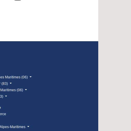
pes Maritimes (06)
r (83)
 Maritimes (06)
83)
e
erce
Alpes-Maritimes