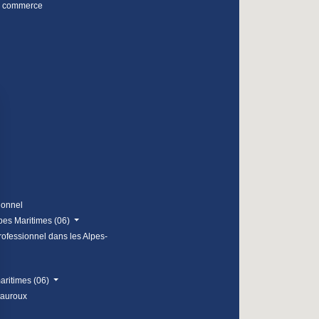
e commerce
ionnel
lpes Maritimes (06)
rofessionnel dans les Alpes-
maritimes (06)
tauroux