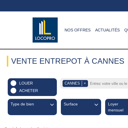
NOS OFFRES
ACTUALITÉS
Q
VENTE ENTREPOT À CANNES
LOUER
CANNES
×
ACHETER
Type de bien
Surface
Loyer
mensuel