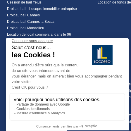
Cession de bail fréjus
Location de fonds d
Droit au bail - Locopro Immobilier entreprise
Droit au bail Cannes
Droit au bail Cannes la Bocca
Droit au bail Mandelieu
Location de local commercial dans le 06
Location local commercial Alpes Maritimes
Location local commercial Var
vente local commercial à frejus
vente local commercial à les arcs
Vente local commercial Alpes Maritimes
Coworking
Terrains
Investissements
Achat terrain profess
Location coworking
location de terrain A
Location de terrain p
Maritimes (06)
Terrains
Vente terrain Alpes 
vente terrains à mon