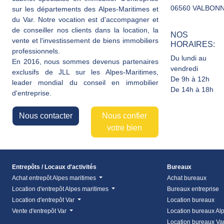
06560 VALBON
sur les départements des Alpes-Maritimes et
du Var. Notre vocation est d'accompagner et
de conseiller nos clients dans la location, la
NOS
vente et l'investissement de biens immobiliers
HORAIRES:
professionnels.
Du lundi au
En 2016, nous sommes devenus partenaires
vendredi
exclusifs de JLL sur les Alpes-Maritimes,
De 9h à 12h
leader mondial du conseil en immobilier
De 14h à 18h
d'entreprise.
Nous contacter
Nous confier
votre bien
Entrepôts / Locaux d'activités
Bureaux
Achat entrepôt Alpes maritimes
Achat bureaux
Location d'entrepôt Alpes maritimes
Bureaux entreprise
Location d'entrepôt Var
Location bureaux
Vente d'entrepôt Var
Location bureaux Al
Location bureaux Va