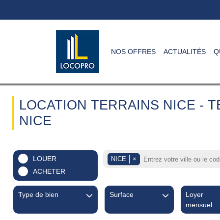
NOS OFFRES
ACTUALITÉS
Q
LOCATION TERRAINS NICE - 
NICE
LOUER
NICE
×
ACHETER
Type de bien
Surface
Loyer
mensuel