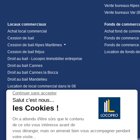
Vente bureaux Alpes
Vente bureaux Var (
Locaux commerciaux
Fonds de commerc
Achat local commercial
Achat fond de comm
Cession de bail
Fonds de commerce
Cession de bail Alpes Maritimes
Fonds de commerce 
Cession de bail fréjus
Location de fonds d
Droit au bail - Locopro Immobilier entreprise
Droit au bail Cannes
Droit au bail Cannes la Bocca
Droit au bail Mandelieu
Location de local commercial dans le 06
Location local commercial Alpes Maritimes
Location local commercial Var
vente local commercial à frejus
vente local commercial à les arcs
Vente local commercial Alpes Maritimes
Coworking
Terrains
Investissements
Achat terrain profess