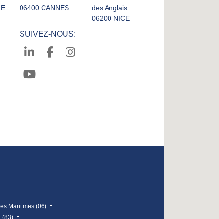
NE
06400 CANNES
des Anglais
06200 NICE
SUIVEZ-NOUS:
pes Maritimes (06)
r (83)