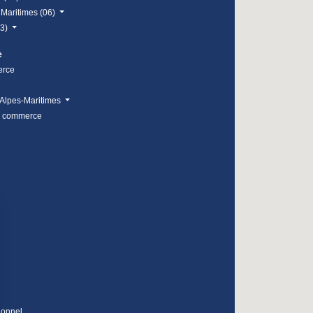
 Maritimes (06)
83)
e
erce
Alpes-Maritimes
e commerce
ionnel