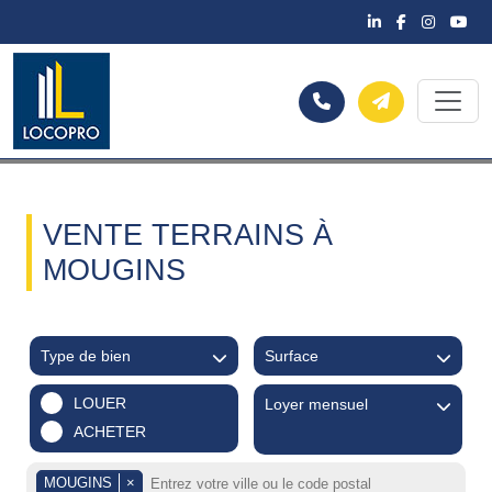
VENTE TERRAINS À
MOUGINS
Type de bien
Surface
LOUER
Loyer mensuel
ACHETER
MOUGINS
×