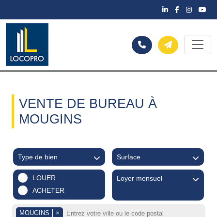
VENTE DE BUREAU À
MOUGINS
Type de bien
Surface
LOUER
Loyer mensuel
ACHETER
MOUGINS
×