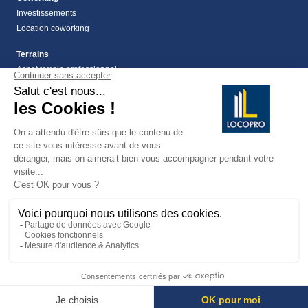
Investissements
Location coworking
Terrains
Achat terrain professionnel
location de terrain Alpes Maritimes (06)
Location de terrain professionnel dans les Alpes-
Maritimes (06)
Terrains
Vente terrain Alpes maritimes (06)
vente terrains à montauroux
159
Avis
Mentions légales
• © Locopro