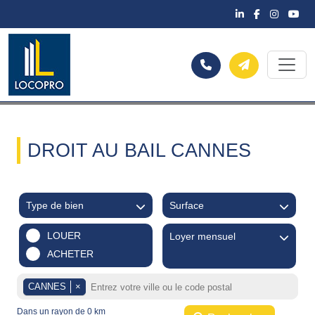
DROIT AU BAIL CANNES
Type de bien
Surface
LOUER
Loyer mensuel
ACHETER
CANNES
×
Dans un rayon de
0
km