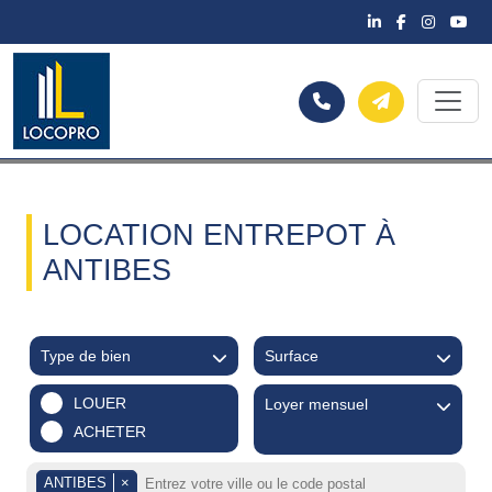
LOCATION ENTREPOT À
ANTIBES
Type de bien
Surface
LOUER
Loyer mensuel
ACHETER
ANTIBES
×