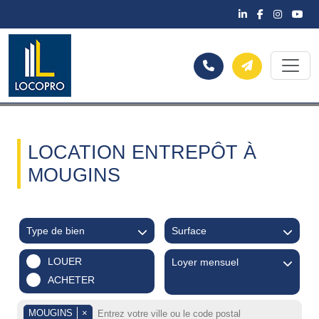
LOCATION ENTREPÔT À
MOUGINS
Type de bien
Surface
LOUER
Loyer mensuel
ACHETER
MOUGINS
×