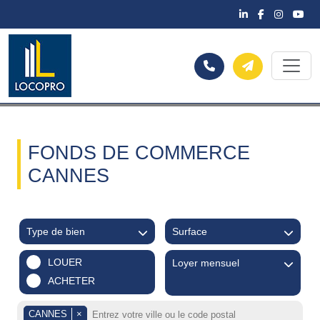
FONDS DE COMMERCE
CANNES
Type de bien
Surface
LOUER
Loyer mensuel
ACHETER
CANNES
×