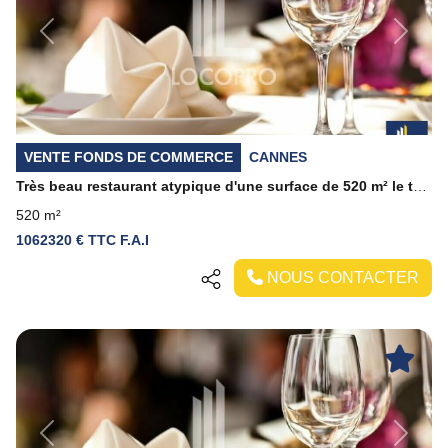
Previous
Next
VENTE FONDS DE COMMERCE
CANNES
Très beau restaurant atypique d'une surface de 520 m² le tout, périphérie ville, avec 2 appartements.
520 m²
1062320 € TTC F.A.I
NOUS CONTACTER
Previous
Next