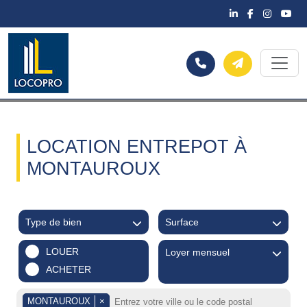
LOCATION ENTREPOT À
MONTAUROUX
Type de bien
Surface
LOUER
Loyer mensuel
ACHETER
MONTAUROUX
×