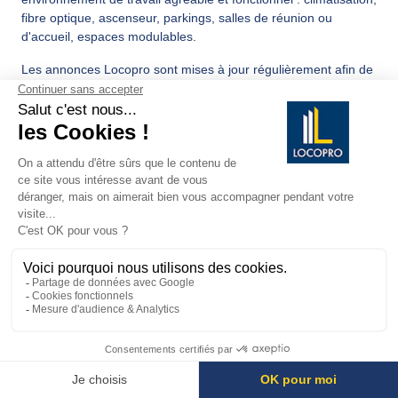
fibre optique, ascenseur, parkings, salles de réunion ou
d'accueil, espaces modulables.
Les annonces Locopro sont mises à jour régulièrement afin de
refléter au mieux les disponibilités réelles du marché.
NOTRE EXPERTISE AU SERVICE DE VOTRE
IMPLANTATION À NICE
Accompagner les entreprises dans la durée est au cœur de
notre métier. Lorsqu'un professionnel nous contacte pour une
location de bureaux à Nice, nous prenons le temps d'analyser
son projet en profondeur :
taille de l'équipe ;
mode d'organisation interne ;
besoins en accessibilité ou en stationnement ;
importance de la visibilité ;
budget et durée souhaitée pour la location ;
potentiel d'évolution à moyen terme.
Cette approche personnalisée nous permet de proposer des
biens réellement adaptés et d'éviter les visites inutiles. Notre