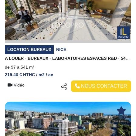
Previous
Next
LOCATION BUREAUX
NICE
A LOUER - BUREAUX - LABORATOIRES ESPACES R&D - 541 M2 DIVISIBLES - NICE MERIDIA
de 97 à 541 m²
219.46 € HTHC / m2 / an
Vidéo
NOUS CONTACTER
Previous
Next