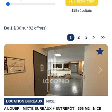
Rechercher
118 résultats
De 1 à 30 sur 82 offre(s)
2
3
>
>>
1
Previous
Next
LOCATION BUREAUX
NICE
A LOUER - MIXTE BUREAUX + ENTREPÔT - 356 M2 - NICE