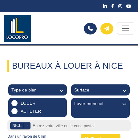
BUREAUX À LOUER À NICE
Type de bien
Surface
LOUER
Loyer mensuel
ACHETER
NICE
×
Dans un rayon de
0
km