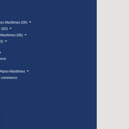
pes Maritimes (06)
r (83)
 Maritimes (06)
83)
e
erce
Alpes-Maritimes
e commerce