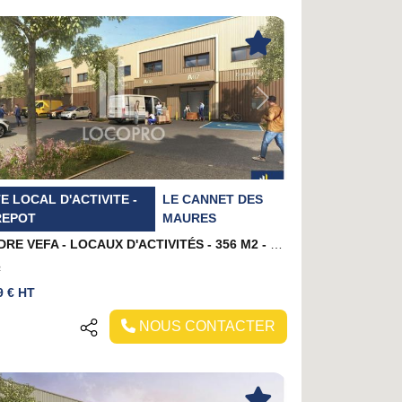
evious
Next
E LOCAL D'ACTIVITE -
LE CANNET DES
REPOT
MAURES
A VENDRE VEFA - LOCAUX D'ACTIVITÉS - 356 M2 - LE CANNET DES MAURES
²
9 € HT
NOUS CONTACTER