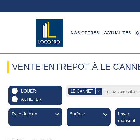
NOS OFFRES
ACTUALITÉS
Q
VENTE ENTREPOT À LE CANN
LOUER
LE CANNET
×
ACHETER
Type de bien
Surface
Loyer
mensuel