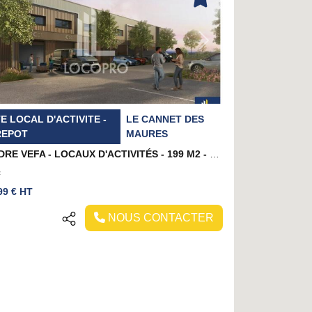
evious
Next
E LOCAL D'ACTIVITE -
LE CANNET DES
REPOT
MAURES
A VENDRE VEFA - LOCAUX D'ACTIVITÉS - 199 M2 - LE CANNET DES MAURES
²
99 € HT
NOUS CONTACTER