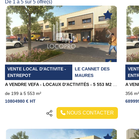
De 1 à 5 sur 5 offre(s)
Previous
Next
Pr
VENTE LOCAL D'ACTIVITE -
LE CANNET DES
VENT
ENTREPOT
MAURES
ENT
A VENDRE VEFA - LOCAUX D'ACTIVITÉS - 5 553 M2 DIVISIBLES - LE CANNET DES MAURES
de 199 à 5 553 m²
356 m
10804980 € HT
68999
NOUS CONTACTER