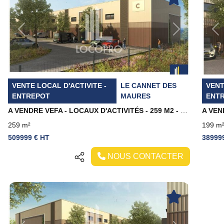
Previous
Next
Pr
VENTE LOCAL D'ACTIVITE -
LE CANNET DES
VENT
ENTREPOT
MAURES
ENT
A VENDRE VEFA - LOCAUX D'ACTIVITÉS - 259 M2 - LE CANNET DES MAURES
259 m²
199 m
509999 € HT
38999
NOUS CONTACTER