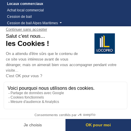
Locaux commerciaux
Achat local commercial
Cession de bail
Cession de bail Alpes Maritimes
Cession de bail fréjus
Droit au bail - Locopro Immobilier entreprise
Droit au bail Cannes
Droit au bail Cannes la Bocca
Droit au bail Mandelieu
Location de local commercial dans le 06
Location local commercial Alpes Maritimes
Location local commercial Var
vente local commercial à frejus
vente local commercial à les arcs
Vente local commercial Alpes Maritimes
Fonds de commerce
Achat fond de commerce
Fonds de commerce
Fonds de commerce Alpes-Maritimes
Location de fonds de commerce