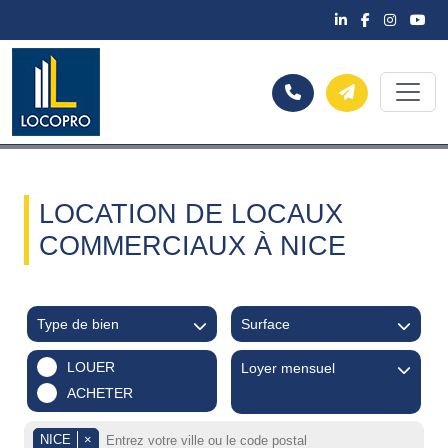
LOCATION DE LOCAUX
COMMERCIAUX À NICE
Type de bien
Surface
LOUER
Loyer mensuel
ACHETER
NICE
×