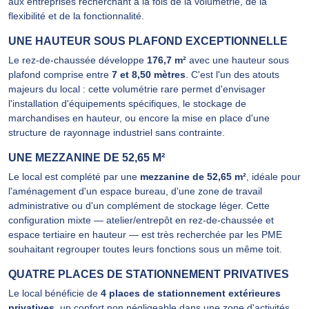
aux entreprises recherchant à la fois de la volumétrie, de la
flexibilité et de la fonctionnalité.
UNE HAUTEUR SOUS PLAFOND EXCEPTIONNELLE
Le rez-de-chaussée développe
176,7 m²
avec une hauteur sous
plafond comprise entre
7 et 8,50 mètres
. C'est l'un des atouts
majeurs du local : cette volumétrie rare permet d'envisager
l'installation d'équipements spécifiques, le stockage de
marchandises en hauteur, ou encore la mise en place d'une
structure de rayonnage industriel sans contrainte.
UNE MEZZANINE DE 52,65 M²
Le local est complété par une
mezzanine de 52,65 m²
, idéale pour
l'aménagement d'un espace bureau, d'une zone de travail
administrative ou d'un complément de stockage léger. Cette
configuration mixte — atelier/entrepôt en rez-de-chaussée et
espace tertiaire en hauteur — est très recherchée par les PME
souhaitant regrouper toutes leurs fonctions sous un même toit.
QUATRE PLACES DE STATIONNEMENT PRIVATIVES
Le local bénéficie de
4 places de stationnement extérieures
privatives
, un confort non négligeable dans une zone d'activités