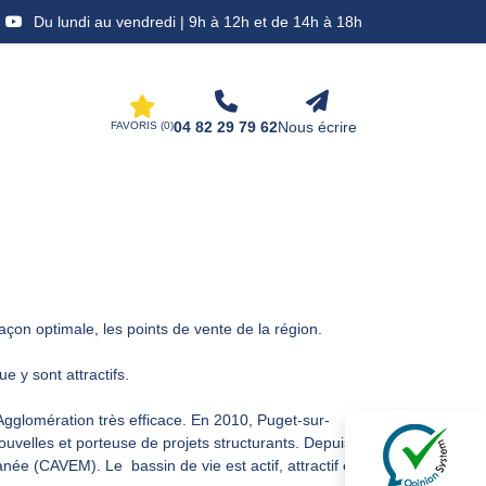
Du lundi au vendredi | 9h à 12h et de 14h à 18h
04 82 29 79 62
Nous écrire
FAVORIS (
0
)
açon optimale, les points de vente de la région.
 y sont attractifs.
glomération très efficace. En 2010, Puget-sur-
velles et porteuse de projets structurants. Depuis
 (CAVEM). Le bassin de vie est actif, attractif et