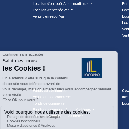
Location d'entrepôt Alpes maritimes
Bure
Location d'entrepôt Var
Loca
Vente d'entrepôt Var
Loca
Loca
Vent
Vent
Fonds de commerce
Cow
Achat fond de commerce
Inve
Fonds de commerce
Loca
Fonds de commerce Alpes-Maritimes
Location de fonds de commerce