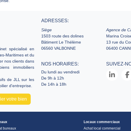
prise.
ADRESSES:
Siège
Agence de C
1503 route des dolines
Marina Croise
Bâtiment Le Thélème
13 rue du C
06560 VALBONNE
06400 CANN
net spécialisé en
pes-Maritimes et du
er nos clients dans
NOS HORAIRES:
SUIVEZ-N
biens immobiliers
Du lundi au vendredi
De 9h à 12h
fs de JLL sur les
De 14h à 18h
lier d'entreprise.
er votre bien
eaux
Locaux commerciaux
at bureaux
Achat local commercial