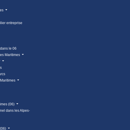
mes
lier entreprise
 dans le 06
pes Maritimes
r
us
arcs
 Maritimes
times (06)
nnel dans les Alpes-
 (06)