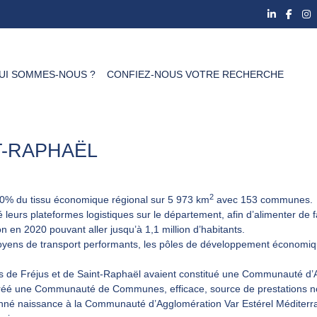
UI SOMMES-NOUS ?
CONFIEZ-NOUS VOTRE RECHERCHE
NT-RAPHAËL
2
 20% du tissu économique régional sur 5 973 km
avec 153 communes.
 leurs plateformes logistiques sur le département, afin d’alimenter de f
 en 2020 pouvant aller jusqu’à 1,1 million d’habitants.
moyens de transport performants, les pôles de développement économique
 de Fréjus et de Saint-Raphaël avaient constitué une Communauté d’Ag
créé une Communauté de Communes, efficace, source de prestations nou
é naissance à la Communauté d’Agglomération Var Estérel Méditerranée