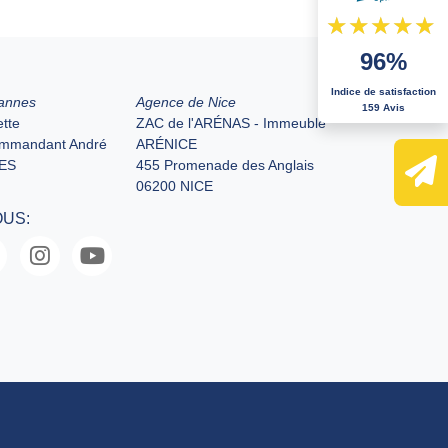
96%
Indice de satisfaction
annes
Agence de Nice
159 Avis
tte
ZAC de l'ARÉNAS - Immeuble
ommandant André
ARÉNICE
ES
455 Promenade des Anglais
06200 NICE
OUS: