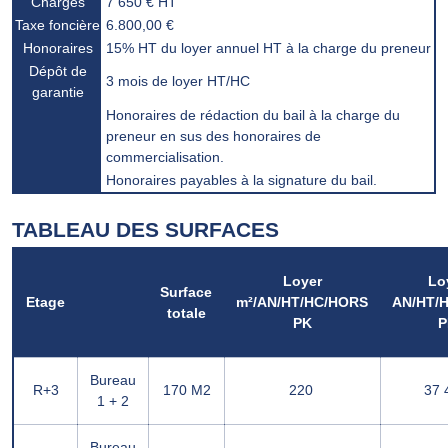
Charges
7 650 € HT
Taxe foncière
6.800,00 €
Honoraires
15% HT du loyer annuel HT à la charge du preneur
Dépôt de
3 mois de loyer HT/HC
garantie
Honoraires de rédaction du bail à la charge du
preneur en sus des honoraires de
commercialisation.
Honoraires payables à la signature du bail.
TABLEAU DES SURFACES
Loyer
Lo
Surface
Etage
m²/AN/HT/HC/HORS
AN/HT/
totale
PK
P
Bureau
R+3
170 M2
220 
37 4
1 + 2
Bureau