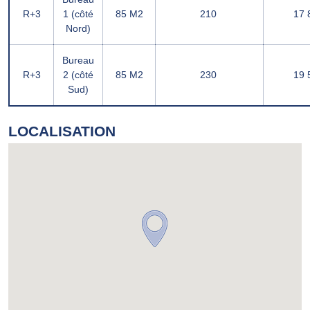
R+3
1 (côté
85 M2
210 
17 8
Nord)
Bureau
R+3
2 (côté
85 M2
230 
19 5
Sud)
LOCALISATION