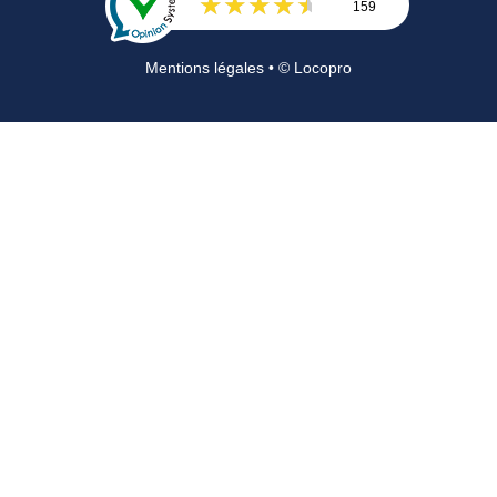
159
Avis
Mentions légales
• © Locopro