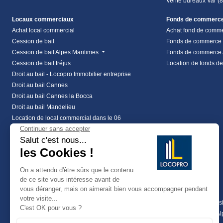
Vente bureaux Var (
Locaux commerciaux
Fonds de commerc
Achat local commercial
Achat fond de comm
Cession de bail
Fonds de commerce
Cession de bail Alpes Maritimes
Fonds de commerce 
Cession de bail fréjus
Location de fonds d
Droit au bail - Locopro Immobilier entreprise
Droit au bail Cannes
Droit au bail Cannes la Bocca
Droit au bail Mandelieu
Location de local commercial dans le 06
Location local commercial Alpes Maritimes
Location local commercial Var
vente local commercial à frejus
vente local commercial à les arcs
Vente local commercial Alpes Maritimes
Coworking
Terrains
Investissements
Achat terrain profess
Location coworking
location de terrain A