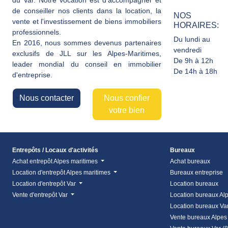
du Var. Notre vocation est d'accompagner et
de conseiller nos clients dans la location, la
NOS
vente et l'investissement de biens immobiliers
HORAIRES:
professionnels.
Du lundi au
En 2016, nous sommes devenus partenaires
vendredi
exclusifs de JLL sur les Alpes-Maritimes,
De 9h à 12h
leader mondial du conseil en immobilier
De 14h à 18h
d'entreprise.
Nous contacter
Nous confier
votre bien
Entrepôts / Locaux d'activités
Bureaux
Achat entrepôt Alpes maritimes
Achat bureaux
Location d'entrepôt Alpes maritimes
Bureaux entreprise
Location d'entrepôt Var
Location bureaux
Vente d'entrepôt Var
Location bureaux Al
Location bureaux Va
Vente bureaux Alpes