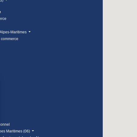
83)
e
erce
Alpes-Maritimes
e commerce
ionnel
lpes Maritimes (06)