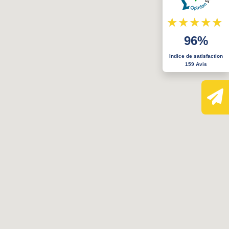
96%
Indice de satisfaction
159 Avis