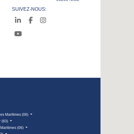
SUIVEZ-NOUS:
pes Maritimes (06)
r (83)
 Maritimes (06)