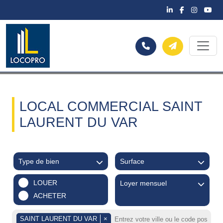
LOCAL COMMERCIAL SAINT
LAURENT DU VAR
Type de bien
Surface
LOUER
Loyer mensuel
ACHETER
SAINT LAURENT DU VAR
×