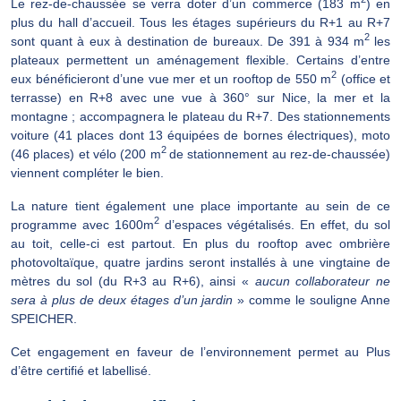
Le rez-de-chaussée se verra doter d’un commerce (183 m
) en
plus du hall d’accueil. Tous les étages supérieurs du R+1 au R+7
2
sont quant à eux à destination de bureaux. De 391 à 934 m
les
plateaux permettent un aménagement flexible. Certains d’entre
2
eux bénéficieront d’une vue mer et un rooftop de 550 m
(office et
terrasse) en R+8 avec une vue à 360° sur Nice, la mer et la
montagne ; accompagnera le plateau du R+7. Des stationnements
voiture (41 places dont 13 équipées de bornes électriques), moto
2
(46 places) et vélo (200 m
de stationnement au rez-de-chaussée)
viennent compléter le bien.
La nature tient également une place importante au sein de ce
2
programme avec 1600m
d’espaces végétalisés. En effet, du sol
au toit, celle-ci est partout. En plus du rooftop avec ombrière
photovoltaïque, quatre jardins seront installés à une vingtaine de
mètres du sol (du R+3 au R+6), ainsi «
aucun collaborateur ne
sera à plus de deux étages d’un jardin
» comme le souligne Anne
SPEICHER.
Cet engagement en faveur de l’environnement permet au Plus
d’être certifié et labellisé.