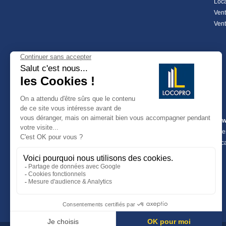
Loca
Vent
Vent
Fonds de commerce
Cow
Achat fond de commerce
Inve
Fonds de commerce
Loca
Fonds de commerce Alpes-Maritimes
Location de fonds de commerce