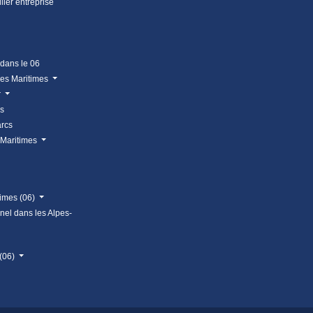
lier entreprise
 dans le 06
pes Maritimes
r
us
arcs
 Maritimes
times (06)
nnel dans les Alpes-
 (06)