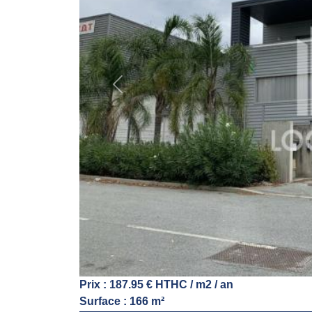
Previous
Prix : 187.95 € HTHC / m2 / an
Surface : 166 m²