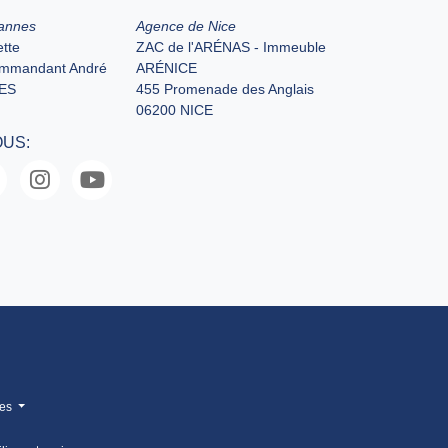
annes
Agence de Nice
tte
ZAC de l'ARÉNAS - Immeuble
ommandant André
ARÉNICE
ES
455 Promenade des Anglais
06200 NICE
OUS:
mes