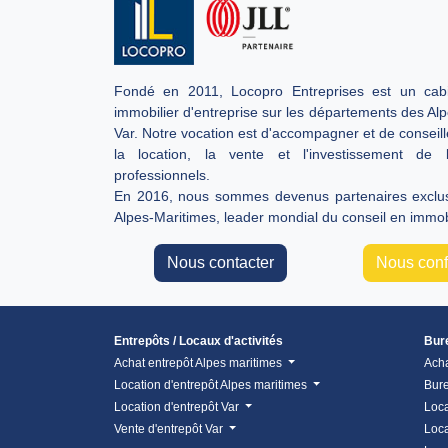
Fondé en 2011, Locopro Entreprises est un cabi
immobilier d'entreprise sur les départements des Al
Var. Notre vocation est d'accompagner et de conseill
la location, la vente et l'investissement de 
professionnels.
En 2016, nous sommes devenus partenaires exclusi
Alpes-Maritimes, leader mondial du conseil en immobi
Nous contacter
Nous confi
Entrepôts / Locaux d'activités
Bur
Achat entrepôt Alpes maritimes
Ach
Location d'entrepôt Alpes maritimes
Bure
Location d'entrepôt Var
Loca
Vente d'entrepôt Var
Loca