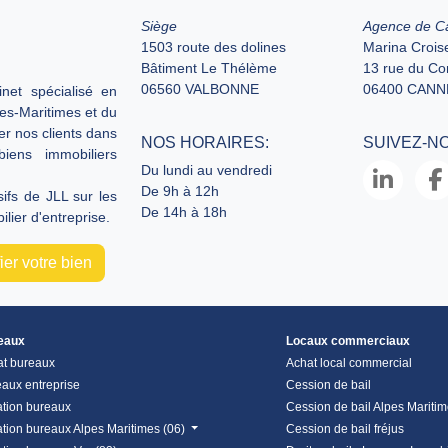
Siège
Agence de C
1503 route des dolines
Marina Croise
Bâtiment Le Thélème
13 rue du C
06560 VALBONNE
06400 CANN
net spécialisé en
pes-Maritimes et du
er nos clients dans
NOS HORAIRES:
SUIVEZ-N
biens immobiliers
Du lundi au vendredi
De 9h à 12h
fs de JLL sur les
De 14h à 18h
lier d'entreprise.
er votre bien
eaux
Locaux commerciaux
at bureaux
Achat local commercial
aux entreprise
Cession de bail
tion bureaux
Cession de bail Alpes Mariti
tion bureaux Alpes Maritimes (06)
Cession de bail fréjus