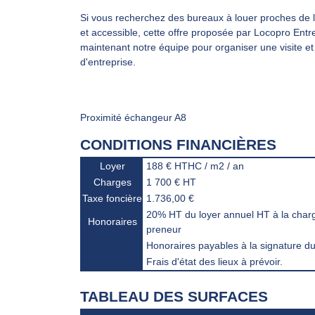
Si vous recherchez des bureaux à louer proches de 
et accessible, cette offre proposée par Locopro Entr
maintenant notre équipe pour organiser une visite et
d'entreprise.
Proximité échangeur A8
CONDITIONS FINANCIÈRES
Loyer
188 € HTHC / m2 / an
Charges
1 700 € HT
Taxe foncière
1.736,00 €
20% HT du loyer annuel HT à la char
Honoraires
preneur
Honoraires payables à la signature du 
Frais d'état des lieux à prévoir.
TABLEAU DES SURFACES