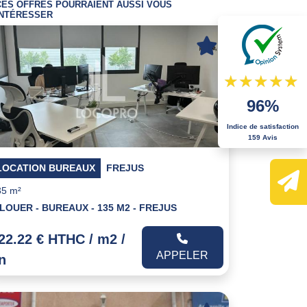
CES OFFRES POURRAIENT AUSSI VOUS
INTÉRESSER
96%
Indice de satisfaction
159 Avis
LOCATION BUREAUX
FREJUS
35 m²
 LOUER - BUREAUX - 135 M2 - FREJUS
22.22 € HTHC / m2 /
APPELER
n