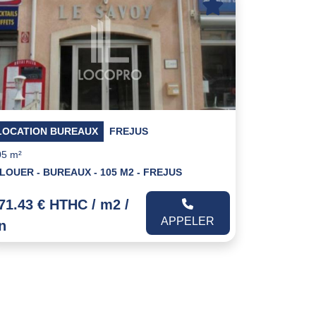
LOCATION BUREAUX
FREJUS
05 m²
 LOUER - BUREAUX - 105 M2 - FREJUS
71.43 € HTHC / m2 /
APPELER
n