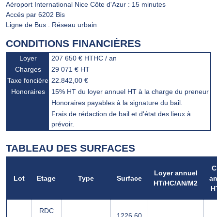
Aéroport International Nice Côte d'Azur : 15 minutes
Accés par 6202 Bis
Ligne de Bus : Réseau urbain
CONDITIONS FINANCIÈRES
Loyer
207 650 € HTHC / an
Charges
29 071 € HT
Taxe foncière
22.842,00 €
Honoraires
15% HT du loyer annuel HT à la charge du preneur
Honoraires payables à la signature du bail.
Frais de rédaction de bail et d'état des lieux à
prévoir.
TABLEAU DES SURFACES
C
Loyer annuel
Lot
Etage
Type
Surface
an
HT/HC/AN/M2
H
RDC
1226,60