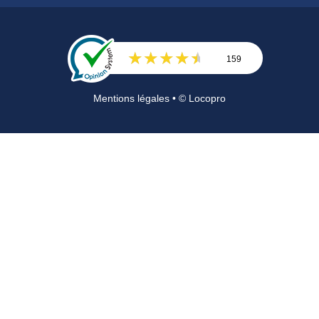
159
Avis
Mentions légales
• © Locopro