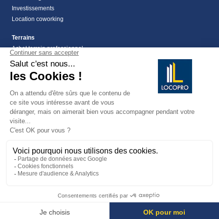
Investissements
Location coworking
Terrains
Achat terrain professionnel
location de terrain Alpes Maritimes (06)
Location de terrain professionnel dans les Alpes-
Maritimes (06)
Terrains
Vente terrain Alpes maritimes (06)
vente terrains à montauroux
159
Avis
Mentions légales
• © Locopro