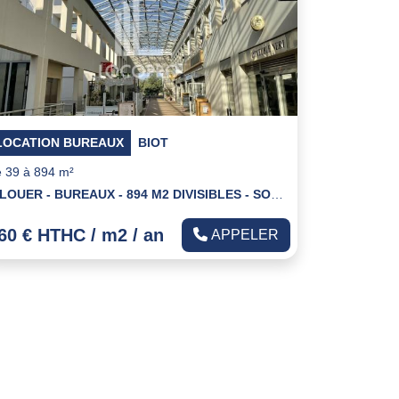
LOCATION BUREAUX
BIOT
 39 à 894 m²
A LOUER - BUREAUX - 894 M2 DIVISIBLES - SOPHIA ANTIPOLIS
60 € HTHC / m2 / an
APPELER