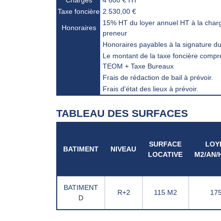
Charges
4 600 € HT
Taxe foncière
2.530,00 €
15% HT du loyer annuel HT à la char
Honoraires
preneur
Honoraires payables à la signature du 
Le montant de la taxe foncière compr
TEOM + Taxe Bureaux
Frais de rédaction de bail à prévoir.
Frais d'état des lieux à prévoir.
TABLEAU DES SURFACES
SURFACE
LOY
BATIMENT
NIVEAU
LOCATIVE
M2/AN/
BATIMENT
R+2
115 M2
175
D