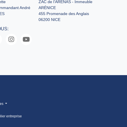
tte
ZAC de l'ARÉNAS - Immeuble
ommandant André
ARÉNICE
ES
455 Promenade des Anglais
06200 NICE
OUS:
mes
lier entreprise