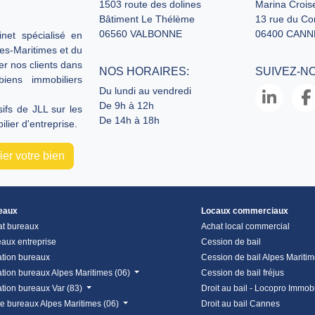
1503 route des dolines
Marina Croise
Bâtiment Le Thélème
13 rue du C
06560 VALBONNE
06400 CANN
net spécialisé en
pes-Maritimes et du
er nos clients dans
NOS HORAIRES:
SUIVEZ-N
biens immobiliers
Du lundi au vendredi
De 9h à 12h
fs de JLL sur les
De 14h à 18h
lier d'entreprise.
er votre bien
eaux
Locaux commerciaux
at bureaux
Achat local commercial
aux entreprise
Cession de bail
tion bureaux
Cession de bail Alpes Mariti
tion bureaux Alpes Maritimes (06)
Cession de bail fréjus
tion bureaux Var (83)
Droit au bail - Locopro Immobi
e bureaux Alpes Maritimes (06)
Droit au bail Cannes