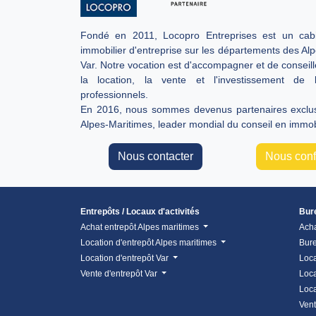
Fondé en 2011, Locopro Entreprises est un cabi
immobilier d'entreprise sur les départements des Al
Var. Notre vocation est d'accompagner et de conseill
la location, la vente et l'investissement de 
professionnels.
En 2016, nous sommes devenus partenaires exclusi
Alpes-Maritimes, leader mondial du conseil en immobi
Nous contacter
Nous confi
Entrepôts / Locaux d'activités
Bur
Achat entrepôt Alpes maritimes
Ach
Location d'entrepôt Alpes maritimes
Bure
Location d'entrepôt Var
Loca
Vente d'entrepôt Var
Loca
Loca
Vent