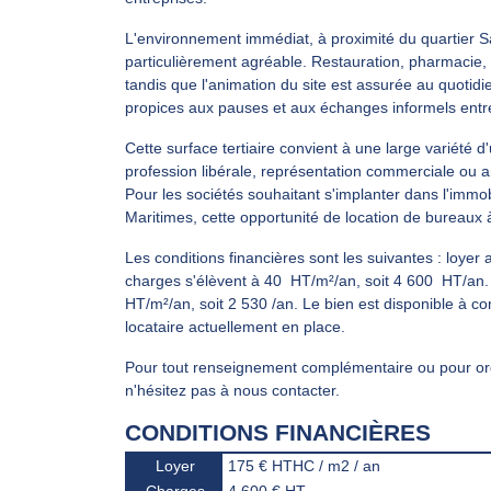
L'environnement immédiat, à proximité du quartier Sai
particulièrement agréable. Restauration, pharmacie
tandis que l'animation du site est assurée au quoti
propices aux pauses et aux échanges informels entre
Cette surface tertiaire convient à une large variété d
profession libérale, représentation commerciale ou a
Pour les sociétés souhaitant s'implanter dans l'immob
Maritimes, cette opportunité de location de bureaux à
Les conditions financières sont les suivantes : loyer
charges s'élèvent à 40  HT/m²/an, soit 4 600  HT/an
HT/m²/an, soit 2 530 /an. Le bien est disponible à co
locataire actuellement en place.
Pour tout renseignement complémentaire ou pour orga
n'hésitez pas à nous contacter.
CONDITIONS FINANCIÈRES
Loyer
175 € HTHC / m2 / an