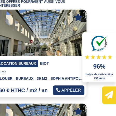
CES OFFRES POURRAIENT AUSSI VOUS
INTÉRESSER
LOCATION BUREAUX
BIOT
96%
9 m²
Indice de satisfaction
A LOUER - BUREAUX - 39 M2 - SOPHIA ANTIPOLIS
159 Avis
60 € HTHC / m2 / an
APPELER