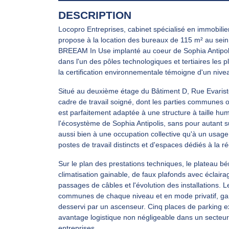
DESCRIPTION
Locopro Entreprises, cabinet spécialisé en immobilier
propose à la location des bureaux de 115 m² au sein
BREEAM In Use implanté au coeur de Sophia Antipolis
dans l'un des pôles technologiques et tertiaires les 
la certification environnementale témoigne d'un nivea
Situé au deuxième étage du Bâtiment D, Rue Evariste
cadre de travail soigné, dont les parties communes on
est parfaitement adaptée à une structure à taille hu
l'écosystème de Sophia Antipolis, sans pour autant 
aussi bien à une occupation collective qu'à un usage 
postes de travail distincts et d'espaces dédiés à la r
Sur le plan des prestations techniques, le plateau b
climatisation gainable, de faux plafonds avec éclairag
passages de câbles et l'évolution des installations. Le
communes de chaque niveau et en mode privatif, gara
desservi par un ascenseur. Cinq places de parking ex
avantage logistique non négligeable dans un secteur
entreprises.