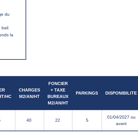
ge du
bail.
ends la
FONCIER
ER
CHARGES
+ TAXE
PARKINGS
DISPONIBILITE
HT/HC
M2/AN/HT
BUREAUX
M2/AN/HT
01/04/2027 ou
 
40 
22 
5
avant