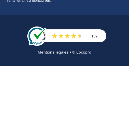
vente terrains à montauroux
159
Avis
Mentions légales
• © Locopro