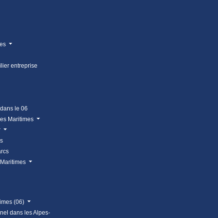
mes
lier entreprise
 dans le 06
pes Maritimes
r
us
arcs
 Maritimes
times (06)
nnel dans les Alpes-