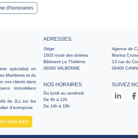
e d'honoraires
ADRESSES:
Siège
Agence de C
1503 route des dolines
Marina Croise
Bâtiment Le Thélème
13 rue du C
06560 VALBONNE
06400 CANN
net spécialisé en
pes-Maritimes et du
er nos clients dans
NOS HORAIRES:
SUIVEZ-N
biens immobiliers
Du lundi au vendredi
De 9h à 12h
fs de JLL sur les
De 14h à 18h
lier d'entreprise.
er votre bien