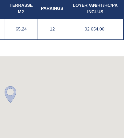
TERRASSE
LOYER /AN/HT/HC/PK
PARKINGS
M2
INCLUS
65,24
12
92 654,00 