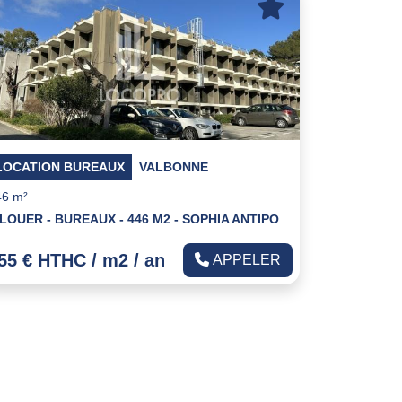
LOCATION BUREAUX
VALBONNE
46 m²
A LOUER - BUREAUX - 446 M2 - SOPHIA ANTIPOLIS
55 € HTHC / m2 / an
APPELER