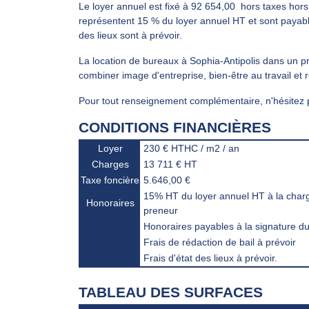
Le loyer annuel est fixé à 92 654,00  hors taxes ho
représentent 15 % du loyer annuel HT et sont payables
des lieux sont à prévoir.
La location de bureaux à Sophia-Antipolis dans un 
combiner image d'entreprise, bien-être au travail et
Pour tout renseignement complémentaire, n'hésitez 
CONDITIONS FINANCIÈRES
Loyer
230 € HTHC / m2 / an
Charges
13 711 € HT
Taxe foncière
5.646,00 €
15% HT du loyer annuel HT à la char
Honoraires
preneur
Honoraires payables à la signature du 
Frais de rédaction de bail à prévoir
Frais d'état des lieux à prévoir.
TABLEAU DES SURFACES