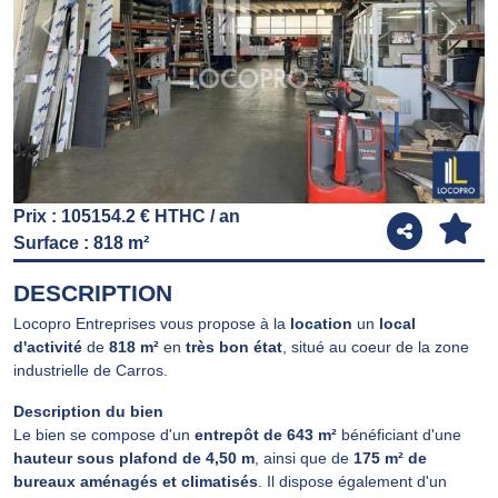
Previous
Next
Prix : 105154.2 € HTHC / an
Surface : 818 m²
DESCRIPTION
Locopro Entreprises vous propose à la
location
un
local
d'activité
de
818 m²
en
très bon état
, situé au coeur de la zone
industrielle de Carros.
Description du bien
Le bien se compose d'un
entrepôt de 643 m²
bénéficiant d'une
hauteur sous plafond de 4,50 m
, ainsi que de
175 m² de
bureaux aménagés et climatisés
. Il dispose également d'un