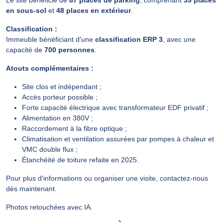
Le site bénéficie de
87 places de parking
, comprenant
39 places
en sous-sol
et
48 places en extérieur
.
Classification :
Immeuble bénéficiant d'une
classification ERP 3
, avec une
capacité de
700 personnes
.
Atouts complémentaires :
Site clos et indépendant ;
Accès porteur possible ;
Forte capacité électrique avec transformateur EDF privatif ;
Alimentation en 380V ;
Raccordement à la fibre optique ;
Climatisation et ventilation assurées par pompes à chaleur et
VMC double flux ;
Étanchéité de toiture refaite en 2025.
Pour plus d'informations ou organiser une visite, contactez-nous
dès maintenant.
Photos retouchées avec IA.