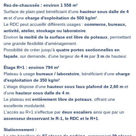
Rez-de-chaussée : environ 1 558 m²
Surface de plain-pied bénéficiant d'une
hauteur sous dalle de 4
m
et d'une
charge d'exploitation de 500 kg/m²
.
Le RDC peut accueillir différents usages :
commerce, bureaux,
activité, atelier, stockage ou laboratoire
.
Environ
la moitié de la surface est libre de poteaux
, permettant
une grande flexibilité d'aménagement.
Possibilité de créer jusqu'à
quatre portes sectionnelles en
façade
, sur demande, d'une largeur de
4 m
par
3 m
de hauteur.
Étage R+1 : environ 794 m²
Plateau à usage
bureaux / laboratoire
, bénéficiant d'une
charge
d'exploitation de 350 kg/m²
.
L'étage dispose d'une
hauteur sous faux plafond de 2,60 m
et
d'une
hauteur sous dalle de 4 m
.
Le plateau est
entièrement libre de poteaux
, offrant une
excellente modularité.
L'accès au R+1 s'effectue par
deux escaliers
ainsi que par un
ascenseur desservant le R-1, le RDC et le R+1
.
Stationnement :