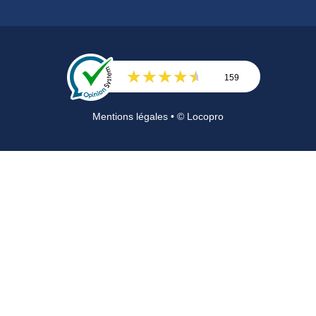
159
Avis
Mentions légales
• © Locopro