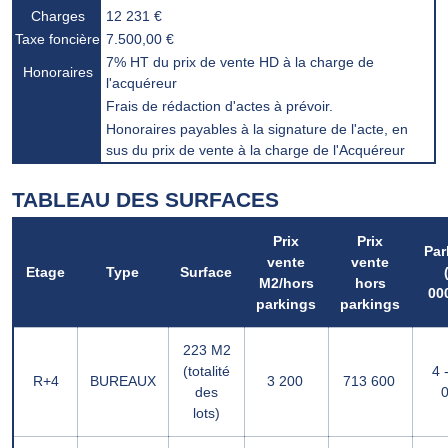
Charges
12 231 €
Taxe foncière
7.500,00 €
7% HT du prix de vente HD à la charge de
Honoraires
l'acquéreur
Frais de rédaction d'actes à prévoir.
Honoraires payables à la signature de l'acte, en
sus du prix de vente à la charge de l'Acquéreur
TABLEAU DES SURFACES
Prix
Prix
Par
vente
vente
Etage
Type
Surface
M2/hors
hors
000
parkings
parkings
223 M2
(totalité
4 
R+4
BUREAUX
3 200 
713 600 
des
0
lots)