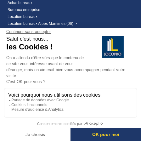
Achat bureaux
Bureaux entreprise
Location bureaux
Location bureaux Alpes Maritimes (06)
Location bureaux Var (83)
Vente bureaux Alpes Maritimes (06)
Vente bureaux Var (83)
Locaux commerciaux
Achat local commercial
Cession de bail
Cession de bail Alpes Maritimes
Cession de bail fréjus
Droit au bail - Locopro Immobilier entreprise
Droit au bail Cannes
Droit au bail Cannes la Bocca
Droit au bail Mandelieu
Location de local commercial dans le 06
Location local commercial Alpes Maritimes
Location local commercial Var
vente local commercial à frejus