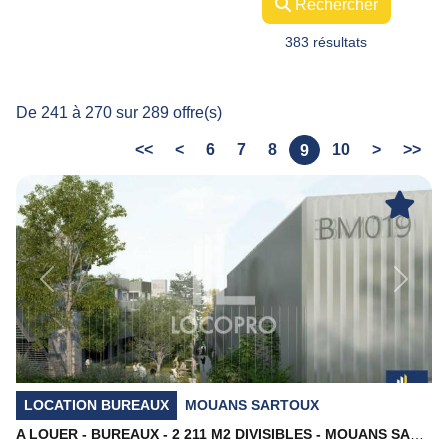
Rechercher
383 résultats
De 241 à 270 sur 289 offre(s)
<<
<
6
7
8
10
>
>>
9
Previous
Next
LOCATION BUREAUX
MOUANS SARTOUX
A LOUER - BUREAUX - 2 211 M2 DIVISIBLES - MOUANS SARTOUX