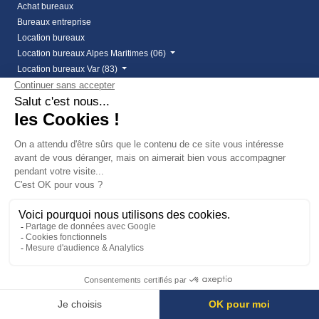
Achat bureaux
Bureaux entreprise
Location bureaux
Location bureaux Alpes Maritimes (06)
Location bureaux Var (83)
Vente bureaux Alpes Maritimes (06)
Vente bureaux Var (83)
Locaux commerciaux
Achat local commercial
Cession de bail
Cession de bail Alpes Maritimes
Cession de bail fréjus
Droit au bail - Locopro Immobilier entreprise
Droit au bail Cannes
Droit au bail Cannes la Bocca
Droit au bail Mandelieu
Location de local commercial dans le 06
Location local commercial Alpes Maritimes
Location local commercial Var
vente local commercial à frejus