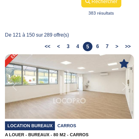
Rechercher
383 résultats
De 121 à 150 sur 289 offre(s)
<<
<
3
4
6
7
>
>>
5
Previous
Next
LOCATION BUREAUX
CARROS
A LOUER - BUREAUX - 80 M2 - CARROS