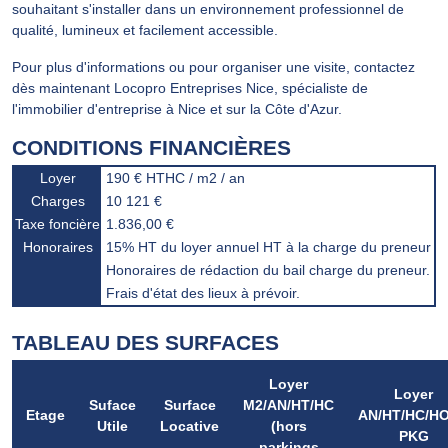
souhaitant s'installer dans un environnement professionnel de
qualité, lumineux et facilement accessible.
Pour plus d'informations ou pour organiser une visite, contactez
dès maintenant Locopro Entreprises Nice, spécialiste de
l'immobilier d'entreprise à Nice et sur la Côte d'Azur.
CONDITIONS FINANCIÈRES
Loyer
190 € HTHC / m2 / an
Charges
10 121 €
Taxe foncière
1.836,00 €
Honoraires
15% HT du loyer annuel HT à la charge du preneur
Honoraires de rédaction du bail charge du preneur.
Frais d'état des lieux à prévoir.
TABLEAU DES SURFACES
Loyer
Loyer
Suface
Surface
M2/AN/HT/HC
Etage
AN/HT/HC/H
Utile
Locative
(hors
PKG
parkings