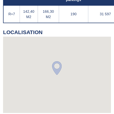
142,40
166,30
R+7
190
31 597
M2
M2
LOCALISATION