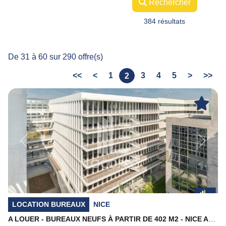
Rechercher
384 résultats
De 31 à 60 sur 290 offre(s)
<<
<
1
3
4
5
>
>>
2
Previous
Next
LOCATION BUREAUX
NICE
A LOUER - BUREAUX NEUFS À PARTIR DE 402 M2 - NICE ARÉNAS