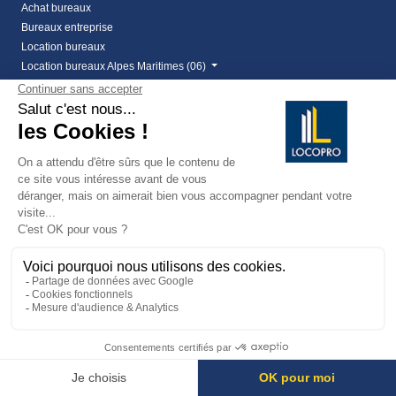
Achat bureaux
Bureaux entreprise
Location bureaux
Location bureaux Alpes Maritimes (06)
Location bureaux Var (83)
Vente bureaux Alpes Maritimes (06)
Vente bureaux Var (83)
Locaux commerciaux
Achat local commercial
Cession de bail
Cession de bail Alpes Maritimes
Cession de bail fréjus
Droit au bail - Locopro Immobilier entreprise
Droit au bail Cannes
Droit au bail Cannes la Bocca
Droit au bail Mandelieu
Location de local commercial dans le 06
Location local commercial Alpes Maritimes
Location local commercial Var
vente local commercial à frejus