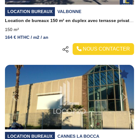
LOCATION BUREAUX
VALBONNE
Location de bureaux 150 m² en duplex avec terrasse privative  Sophia Antipolis Route des Dolines
150 m²
164 € HTHC / m2 / an
NOUS CONTACTER
Previous
Next
LOCATION BUREAUX
CANNES LA BOCCA